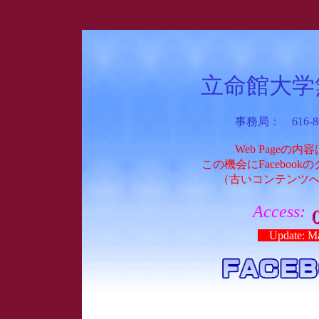
立命館大学
事務局： 616-
Web Page
この機会にFacebo
（古いコンテンツ
Access:
Update: Ma